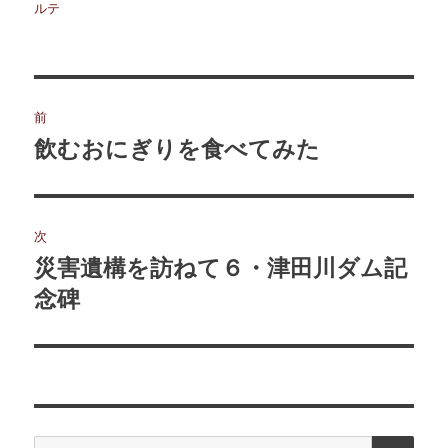
者
日:
ゴ
グ
ルテ
リ
ー
投
前
稿
飲むおにぎりを食べてみた
前
の
ナ
投
ビ
稿:
次
ゲ
災害遺構を訪ねて６・津田川ダム記
次
の
念碑
ー
投
シ
稿:
ョ
ン
検