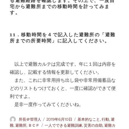
る避難経路を確認します。その上で、一度自
宅から避難所までの移動時間を計ってみま
す。
11．移動時間を４で記入した避難所の「避難
所までの所要時間」に記入してください。
以上で避難カルテは完成です。年に１回は内容を
確認し、記載する情報を更新してください。
また、これに非常用持ち出し袋や非常用備蓄品な
どのリストもつけておくと、一度に確認ができて便
利ですよ。
是非一度作ってみてくださいね。
投
投
カ
所長＠管理人
2019年6月10日
基本的なこと
,
行動
,
避
稿
稿
テ
タ
難
,
避難所
,
ＢＣＰ
一人でできる避難訓練
,
災害の自助
,
避難カ