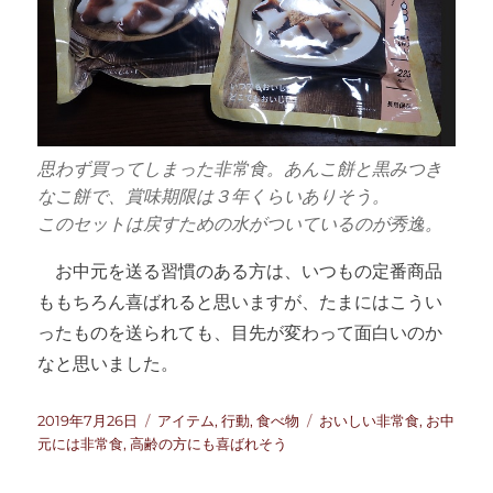
思わず買ってしまった非常食。あんこ餅と黒みつき
なこ餅で、賞味期限は３年くらいありそう。
このセットは戻すための水がついているのが秀逸。
お中元を送る習慣のある方は、いつもの定番商品
ももちろん喜ばれると思いますが、たまにはこうい
ったものを送られても、目先が変わって面白いのか
なと思いました。
投
カ
タ
2019年7月26日
アイテム
,
行動
,
食べ物
おいしい非常食
,
お中
稿
テ
グ
元には非常食
,
高齢の方にも喜ばれそう
日:
ゴ
リ