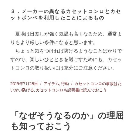
３．メーカーの異なるカセットコンロとカセ
ットボンベを利用したことによるもの
夏場は日差しが強く気温も高くなるため、通常よ
りもより厳しい条件になると思います。
ちょっと気をつければ防げるようなことばかりで
すので、楽しいひとときを過ごすためにも、カセッ
トコンロの取り扱いには充分にご注意ください。
投
カ
タ
2019年7月28日
アイテム
,
行動
カセットコンロの事故はた
稿
テ
グ
いがい防げる
,
カセットコンロも説明書は読んでおこう
日:
ゴ
リ
ー
「なぜそうなるのか」の理屈
も知っておこう