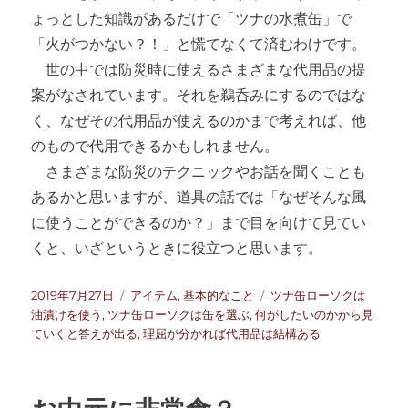
ょっとした知識があるだけで「ツナの水煮缶」で
「火がつかない？！」と慌てなくて済むわけです。
世の中では防災時に使えるさまざまな代用品の提
案がなされています。それを鵜呑みにするのではな
く、なぜその代用品が使えるのかまで考えれば、他
のもので代用できるかもしれません。
さまざまな防災のテクニックやお話を聞くことも
あるかと思いますが、道具の話では「なぜそんな風
に使うことができるのか？」まで目を向けて見てい
くと、いざというときに役立つと思います。
投
カ
タ
2019年7月27日
アイテム
,
基本的なこと
ツナ缶ローソクは
稿
テ
グ
油漬けを使う
,
ツナ缶ローソクは缶を選ぶ
,
何がしたいのかから見
日:
ゴ
ていくと答えが出る
,
理屈が分かれば代用品は結構ある
リ
ー