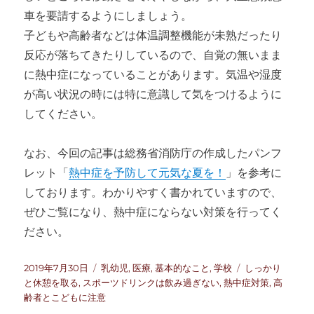
車を要請するようにしましょう。
子どもや高齢者などは体温調整機能が未熟だったり
反応が落ちてきたりしているので、自覚の無いまま
に熱中症になっていることがあります。気温や湿度
が高い状況の時には特に意識して気をつけるように
してください。
なお、今回の記事は総務省消防庁の作成したパンフ
レット「
熱中症を予防して元気な夏を！
」を参考に
しております。わかりやすく書かれていますので、
ぜひご覧になり、熱中症にならない対策を行ってく
ださい。
投
カ
タ
2019年7月30日
乳幼児
,
医療
,
基本的なこと
,
学校
しっかり
稿
テ
グ
と休憩を取る
,
スポーツドリンクは飲み過ぎない
,
熱中症対策
,
高
日:
ゴ
齢者とこどもに注意
リ