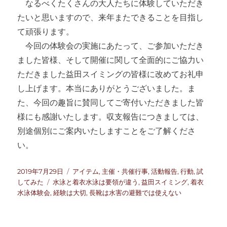
なるべくたくさんの大人たちに体験していただき
たいと思いますので、来年またできることを目指し
て頑張ります。
今回の体験会の実施にあたって、ご参加いただき
ました皆様、そして開催に関して全面的にご協力い
ただきました益田スイミングの皆様に改めてお礼申
し上げます。本当にありがとうございました。ま
た、今回の趣旨に賛同してご寄付いただきました皆
様にも感謝いたします。収支報告につきましては、
別途個別にご案内いたしますことをご了解くださ
い。
投
カ
2019年7月29日
アイテム
,
主催・共催行事
,
活動報告
,
行動
,
試
稿
タ
テ
してみた
水泳と着衣水泳は要領が違う
,
益田スイミング
,
着衣
日:
グ
ゴ
水泳体験会
,
経験は大切
,
長靴は水害の避難では使えない
リ
ー