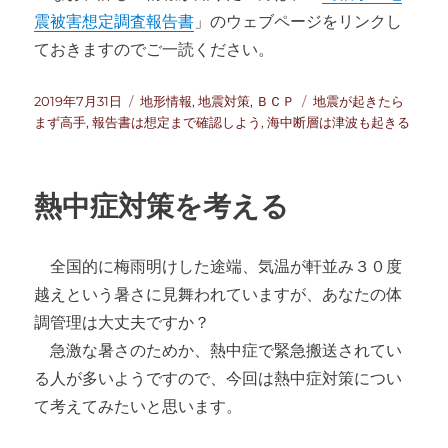
震被害想定調査報告書
」のウェブページをリンクし
ておきますのでご一読ください。
投
カ
タ
2019年7月31日
地形情報
,
地震対策
,
ＢＣＰ
地震が起きたら
稿
テ
グ
まず高手
,
報告書は想定まで確認しよう
,
海中断層は津波も起きる
日:
ゴ
リ
ー
熱中症対策を考える
全国的に梅雨明けした途端、気温が軒並み３０度
越えという暑さに見舞われていますが、あなたの体
調管理は大丈夫ですか？
急激な暑さのためか、熱中症で緊急搬送されてい
る人が多いようですので、今回は熱中症対策につい
て考えてみたいと思います。