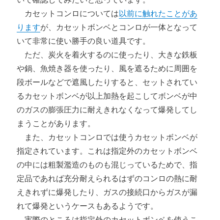
カセットコンロについては
以前に触れたことがあ
ります
が、カセットボンベとコンロが一体となって
いて非常に使い勝手の良い道具です。
ただ、炭火を着火するのに使ったり、大きな鉄板
や鍋、魚焼き器を使ったり、風を遮るために周囲を
段ボールなどで遮風したりすると、セットされてい
るカセットボンベが以上加熱を起こしてボンベが中
のガスの膨張圧力に耐えきれなくなって爆発してし
まうことがあります。
また、カセットコンロでは使うカセットボンベが
指定されています。これは指定外のカセットボンベ
の中には粗製濫造のものも混じっているためで、指
定品であれば充分耐えられるはずのコンロの熱に耐
えきれずに爆発したり、ガスの接続口からガスが漏
れて爆発というケースもあるようです。
実際のところは指定外のカセットボンベを使うこ