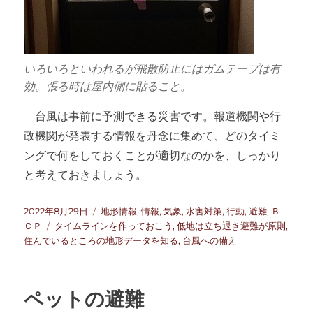
いろいろといわれるが飛散防止にはガムテープは有
効。張る時は屋内側に貼ること。
台風は事前に予測できる災害です。報道機関や行
政機関が発表する情報を丹念に集めて、どのタイミ
ングで何をしておくことが適切なのかを、しっかり
と考えておきましょう。
投
カ
2022年8月29日
地形情報
,
情報
,
気象
,
水害対策
,
行動
,
避難
,
Ｂ
稿
タ
テ
ＣＰ
タイムラインを作っておこう
,
低地は立ち退き避難が原則
,
日:
グ
ゴ
住んでいるところの地形データを知る
,
台風への備え
リ
ー
ペットの避難