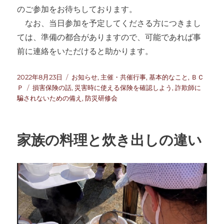
のご参加をお待ちしております。
なお、当日参加を予定してくださる方につきまし
ては、準備の都合がありますので、可能であれば事
前に連絡をいただけると助かります。
投
カ
2022年8月23日
お知らせ
,
主催・共催行事
,
基本的なこと
,
ＢＣ
稿
タ
テ
Ｐ
損害保険の話
,
災害時に使える保険を確認しよう
,
詐欺師に
日:
グ
ゴ
騙されないための備え
,
防災研修会
リ
ー
家族の料理と炊き出しの違い