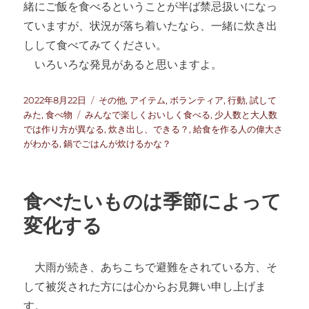
緒にご飯を食べるということが半ば禁忌扱いになっ
ていますが、状況が落ち着いたなら、一緒に炊き出
しして食べてみてください。
いろいろな発見があると思いますよ。
投
カ
2022年8月22日
その他
,
アイテム
,
ボランティア
,
行動
,
試して
稿
タ
テ
みた
,
食べ物
みんなで楽しくおいしく食べる
,
少人数と大人数
日:
グ
ゴ
では作り方が異なる
,
炊き出し、できる？
,
給食を作る人の偉大さ
リ
がわかる
,
鍋でごはんが炊けるかな？
ー
食べたいものは季節によって
変化する
大雨が続き、あちこちで避難をされている方、そ
して被災された方には心からお見舞い申し上げま
す。