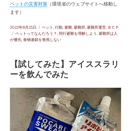
ペットの災害対策
（環境省のウェブサイトへ移動し
ます）
投
カ
2022年8月25日
ペット
,
行動
,
避難
,
避難所
,
避難所運営
,
ＢＣＰ
稿
タ
テ
ペットってなんだろう？
,
同行避難を理解しよう
,
避難所は人
日:
グ
ゴ
が優先
,
食物連鎖を無視しない
リ
ー
【試してみた】アイススラリ
ーを飲んでみた