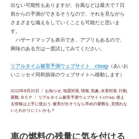
出ない可能性もありますが、台風などは最大で７日
前からの予測ができるそうなので、それを見ながら
さまざまな備えをしていくことも可能だと思いま
す。
ハザードマップも表示でき、アプリもあるので、
興味のある方は一度試してみてください。
リアルタイム被害予測ウェブサイト cmap
（あいお
いニッセイ同和損保のウェブサイトへ移動します）
投
カ
2022年8月20日
お知らせ
,
地震対策
,
情報
,
気象
,
水害対策
,
行動
,
稿
タ
テ
避難
,
ＢＣＰ
リアルタイム被害予測ウェブサイトcmap
,
使え
日:
グ
ゴ
る情報は上手に使おう
,
被害が出そうなら早めの避難を
,
見慣れな
リ
いとわかりにくいかも？
ー
車の燃料の残量に気を付ける