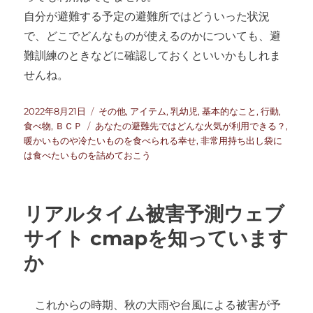
自分が避難する予定の避難所ではどういった状況
で、どこでどんなものが使えるのかについても、避
難訓練のときなどに確認しておくといいかもしれま
せんね。
投
カ
2022年8月21日
その他
,
アイテム
,
乳幼児
,
基本的なこと
,
行動
,
稿
タ
テ
食べ物
,
ＢＣＰ
あなたの避難先ではどんな火気が利用できる？
,
日:
グ
ゴ
暖かいものや冷たいものを食べられる幸せ
,
非常用持ち出し袋に
リ
は食べたいものを詰めておこう
ー
リアルタイム被害予測ウェブ
サイト cmapを知っています
か
これからの時期、秋の大雨や台風による被害が予