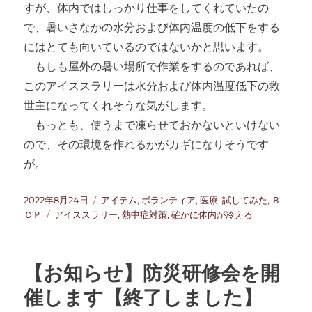
すが、体内ではしっかり仕事をしてくれていたの
で、暑いさなかの水分および体内温度の低下をする
にはとても向いているのではないかと思います。
もしも屋外の暑い場所で作業をするのであれば、
このアイススラリーは水分および体内温度低下の救
世主になってくれそうな気がします。
もっとも、使うまで凍らせておかないといけない
ので、その環境を作れるかがカギになりそうです
が。
投
カ
2022年8月24日
アイテム
,
ボランティア
,
医療
,
試してみた
,
Ｂ
稿
タ
テ
ＣＰ
アイススラリー
,
熱中症対策
,
確かに体内が冷える
日:
グ
ゴ
リ
ー
【お知らせ】防災研修会を開
催します【終了しました】