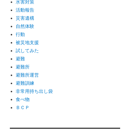
水害対策
活動報告
災害遺構
自然体験
行動
被災地支援
試してみた
避難
避難所
避難所運営
避難訓練
非常用持ち出し袋
食べ物
ＢＣＰ