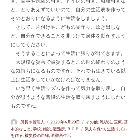
間、食事や洗濯の時間、トイレの時間、就寝時間な
ど、とりあえずでいいので、自分の生活表を作って
そのとおりになるように生活をしましょう。
そして、片付けやこどもの見守り、炊き出しな
ど、自分ができることを見つけて身体を動かすよう
にしてください。
そうすることによって生活に張りが出てきます。
大規模な災害で被災するとこの世の終わりのよう
な気持ちになるものですが、それでも生きている以
上は生活をしていかなければなりません。
いち早く生活リズムを作って気力を取り戻し、自
分が思うような普段の生活を取り戻すようにしたい
ものですね。
投
投
カ
所長＠管理人
2020年4月29日
その他
,
乳幼児
,
医療
,
基
稿
稿
テ
タ
本的なこと
,
学校
,
施設
,
避難所
,
ＢＣＰ
気力を保つ
,
生活リズム
者
日:
ゴ
グ
を作る
,
被災後の自律
,
避難所生活