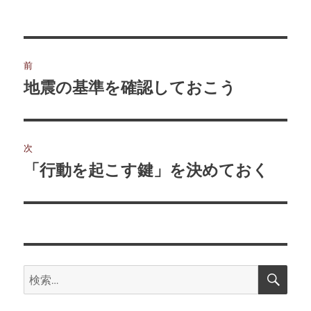
リ
ー
投
前
稿
地震の基準を確認しておこう
前
の
ナ
投
ビ
稿:
次
ゲ
「行動を起こす鍵」を決めておく
次
の
ー
投
シ
稿:
ョ
検
検
索
ン
索: