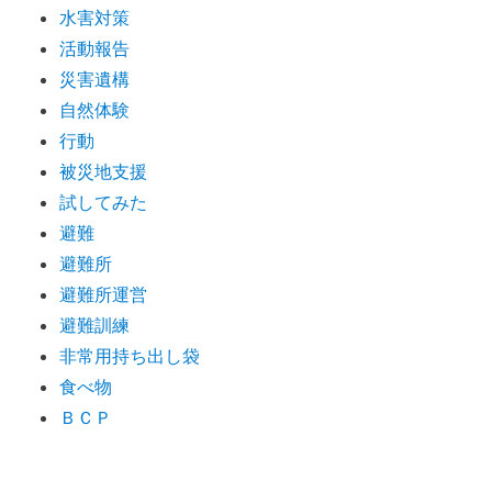
水害対策
活動報告
災害遺構
自然体験
行動
被災地支援
試してみた
避難
避難所
避難所運営
避難訓練
非常用持ち出し袋
食べ物
ＢＣＰ