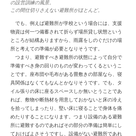
の設営訓練の風景。
この間仕切りさえない避難所がほとんど。
でも、例えば避難所が学校という場合には、支援
物資は何一つ備蓄されて折らず場所貸し状態という
ところが結構ありますから、雨露をしのぐだけの場
所と考えての準備が必要となりそうです。
つまり、避難すべき避難所の状態によって自分で
準備すべき身の回りのものが変わってくるというこ
とです。座布団や毛布がある畳敷きの部屋なら、寝
具関係はなくてもなんとかなりそうです。でも、タ
イル張りの床に座るスペースしか無いとうことであ
れば、敷物や断熱材を用意しておかないと床の冷え
を拾ってしまったり、堅い床に寝ることで身体を痛
めたりすることになります。つまり設備のある避難
所に避難するのであればその部分の準備は簡単にし
ておけばよさそうですし、設備がない避難所であれ