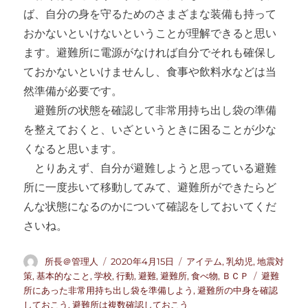
ば、自分の身を守るためのさまざまな装備も持って
おかないといけないということが理解できると思い
ます。避難所に電源がなければ自分でそれも確保し
ておかないといけませんし、食事や飲料水などは当
然準備が必要です。
避難所の状態を確認して非常用持ち出し袋の準備
を整えておくと、いざというときに困ることが少な
くなると思います。
とりあえず、自分が避難しようと思っている避難
所に一度歩いて移動してみて、避難所ができたらど
んな状態になるのかについて確認をしておいてくだ
さいね。
投
投
カ
所長＠管理人
2020年4月15日
アイテム
,
乳幼児
,
地震対
稿
稿
テ
タ
策
,
基本的なこと
,
学校
,
行動
,
避難
,
避難所
,
食べ物
,
ＢＣＰ
避難
者
日:
ゴ
グ
所にあった非常用持ち出し袋を準備しよう
,
避難所の中身を確認
リ
しておこう
,
避難所は複数確認しておこう