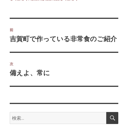
ー
投
前
稿
吉賀町で作っている非常食のご紹介
前
の
ナ
投
ビ
稿:
次
ゲ
備えよ、常に
次
の
ー
投
シ
稿:
ョ
検
検
索
ン
索: