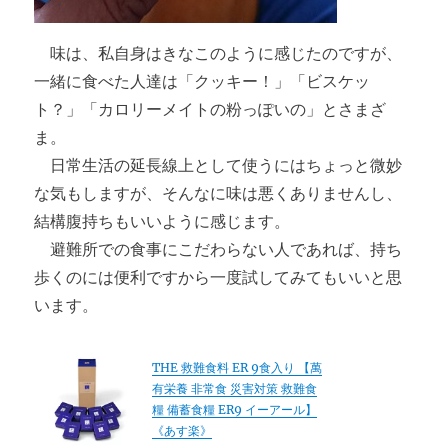
味は、私自身はきなこのように感じたのですが、
一緒に食べた人達は「クッキー！」「ビスケッ
ト？」「カロリーメイトの粉っぽいの」とさまざ
ま。
日常生活の延長線上として使うにはちょっと微妙
な気もしますが、そんなに味は悪くありませんし、
結構腹持ちもいいように感じます。
避難所での食事にこだわらない人であれば、持ち
歩くのには便利ですから一度試してみてもいいと思
います。
THE 救難食料 ER 9食入り 【萬
有栄養 非常食 災害対策 救難食
糧 備蓄食糧 ER9 イーアール】
《あす楽》