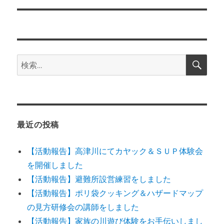
ー
投
シ
稿:
ョ
検
検
索
ン
索:
最近の投稿
【活動報告】高津川にてカヤック＆ＳＵＰ体験会
を開催しました
【活動報告】避難所設営練習をしました
【活動報告】ポリ袋クッキング＆ハザードマップ
の見方研修会の講師をしました
【活動報告】家族の川遊び体験をお手伝いしまし