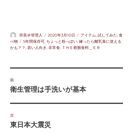
投
投
カ
所長＠管理人
2020年3月10日
アイテム
,
試してみた
,
食
稿
稿
テ
タ
べ物
5年間保存可
,
ちょっと粉っぽい
,
練ったら離乳食に使える
者
日:
ゴ
グ
かも？？
,
若い人向き
,
非常食
,
ＴＨＥ救難食料＿ＥＲ
リ
ー
投
前
稿
衛生管理は手洗いが基本
前
の
ナ
投
ビ
稿:
次
ゲ
東日本大震災
次
の