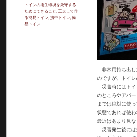
ゴ
タ
トイレの衛生環境を死守する
リ
グ
ためにできること
,
工夫して作
ー
る簡易トイレ
,
携帯トイレ
,
簡
易トイレ
非常用持ち出し
のですが、トイレ
災害時にはトイ
のところやアパー
までは絶対に使っ
状態であれば使わ
最近はあまり見な
災害発生後には