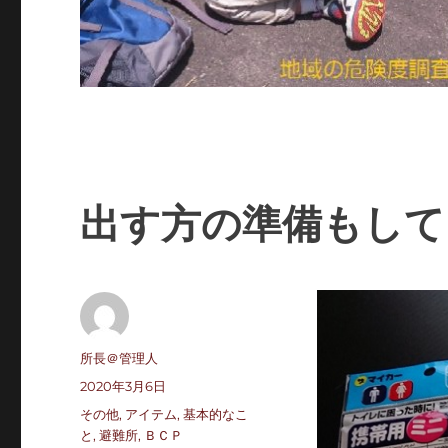
出す方の準備もして
投
所長＠管理人
稿
投
2020年3月6日
者
稿
カ
その他
,
アイテム
,
基本的なこ
日:
テ
と
,
避難所
,
ＢＣＰ