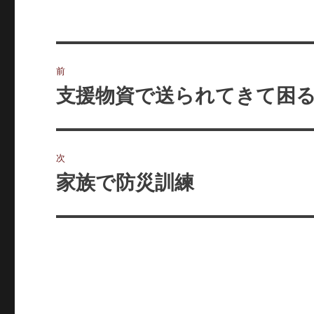
投
前
稿
支援物資で送られてきて困
前
の
ナ
投
ビ
稿:
次
ゲ
家族で防災訓練
次
の
ー
投
シ
稿:
ョ
ン