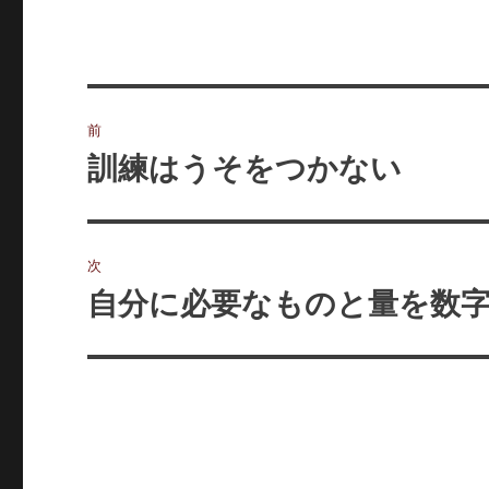
投
前
稿
訓練はうそをつかない
前
の
ナ
投
ビ
稿:
次
ゲ
自分に必要なものと量を数
次
の
ー
投
シ
稿:
ョ
ン