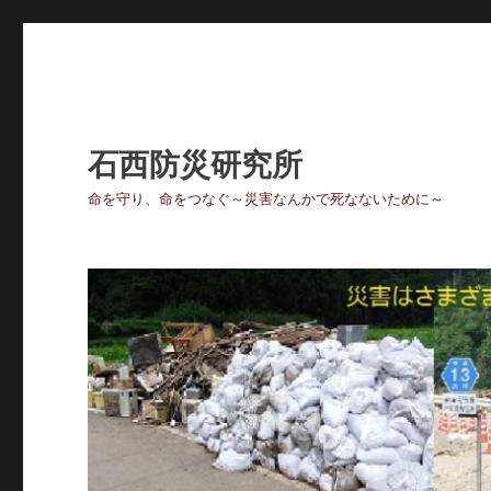
石西防災研究所
命を守り、命をつなぐ～災害なんかで死なないために～