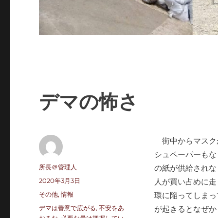
デマの怖さ
街中からマスク
シュペーパーもな
投
所長＠管理人
の紙が供給されな
稿
投
2020年3月3日
人が買い占めに走
者
稿
カ
その他
,
情報
環に陥ってしまっ
日:
テ
タ
デマは善意で広がる
,
不安をあ
が起きるとなぜか
ゴ
グ