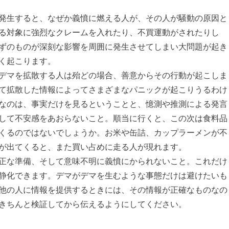
発生すると、なぜか義憤に燃える人が、その人が騒動の原因と
る対象に強烈なクレームを入れたり、不買運動がされたりし
ずのものが深刻な影響を周囲に発生させてしまい大問題が起き
く起こります。
デマを拡散する人は殆どの場合、善意からその行動が起こしま
て拡散した情報によってさまざまなパニックが起こりうるわけ
なのは、事実だけを見るということと、憶測や推測による発言
して不安感をあおらないこと。順当に行くと、この次は食料品
くるのではないでしょうか。お米や缶詰、カップラーメンが不
が出てくると、また買い占めに走る人が現れます。
正な準備、そして意味不明に義憤にかられないこと。これだけ
静化できます。デマがデマを生むような事態だけは避けたいも
他の人に情報を提供するときには、その情報が正確なものなの
きちんと検証してから伝えるようにしてください。