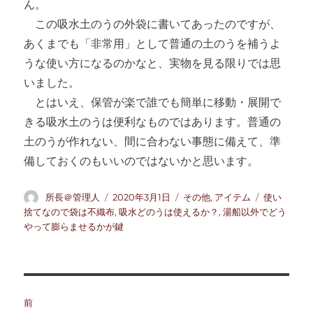
ん。
この吸水土のうの外袋に書いてあったのですが、
あくまでも「非常用」として普通の土のうを補うよ
うな使い方になるのかなと、実物を見る限りでは思
いました。
とはいえ、保管が楽で誰でも簡単に移動・展開で
きる吸水土のうは便利なものではあります。普通の
土のうが作れない、間に合わない事態に備えて、準
備しておくのもいいのではないかと思います。
投
投
カ
タ
所長＠管理人
2020年3月1日
その他
,
アイテム
使い
稿
稿
テ
グ
捨てなので袋は不織布
,
吸水どのうは使えるか？
,
湯船以外でどう
者
日:
ゴ
やって膨らませるかが鍵
リ
ー
投
前