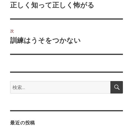
稿
正しく知って正しく怖がる
前
の
ナ
投
ビ
稿:
次
ゲ
訓練はうそをつかない
次
の
ー
投
シ
稿:
ョ
検
検
索
ン
索:
最近の投稿