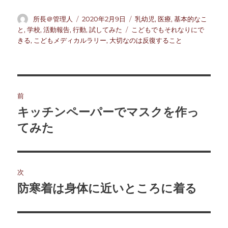
投
投
カ
所長＠管理人
2020年2月9日
乳幼児
,
医療
,
基本的なこ
稿
稿
テ
タ
と
,
学校
,
活動報告
,
行動
,
試してみた
こどもでもそれなりにで
者
日:
ゴ
グ
きる
,
こどもメディカルラリー
,
大切なのは反復すること
リ
ー
投
前
稿
キッチンペーパーでマスクを作っ
前
の
てみた
ナ
投
ビ
稿:
ゲ
次
防寒着は身体に近いところに着る
次
ー
の
シ
投