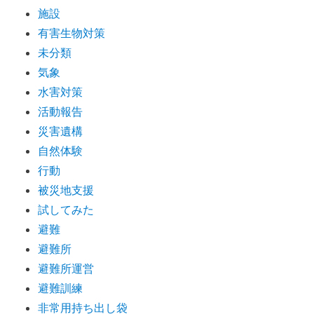
施設
有害生物対策
未分類
気象
水害対策
活動報告
災害遺構
自然体験
行動
被災地支援
試してみた
避難
避難所
避難所運営
避難訓練
非常用持ち出し袋