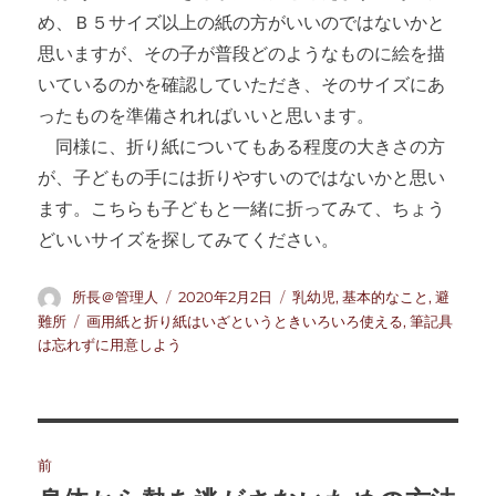
め、Ｂ５サイズ以上の紙の方がいいのではないかと
思いますが、その子が普段どのようなものに絵を描
いているのかを確認していただき、そのサイズにあ
ったものを準備されればいいと思います。
同様に、折り紙についてもある程度の大きさの方
が、子どもの手には折りやすいのではないかと思い
ます。こちらも子どもと一緒に折ってみて、ちょう
どいいサイズを探してみてください。
投
投
カ
所長＠管理人
2020年2月2日
乳幼児
,
基本的なこと
,
避
稿
稿
テ
タ
難所
画用紙と折り紙はいざというときいろいろ使える
,
筆記具
者
日:
ゴ
グ
は忘れずに用意しよう
リ
ー
投
前
稿