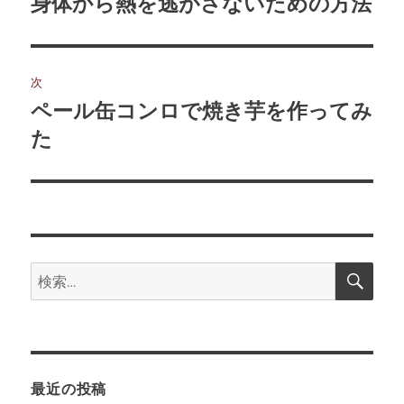
身体から熱を逃がさないための方法
前
の
ナ
投
ビ
稿:
次
ゲ
ペール缶コンロで焼き芋を作ってみ
次
の
た
ー
投
シ
稿:
ョ
ン
検
検
索
索:
最近の投稿