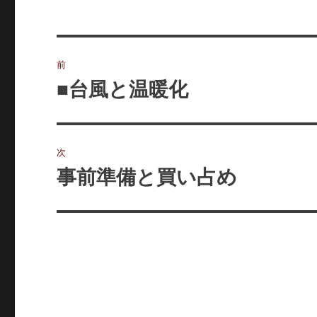
投
前
稿
■台風と温暖化
前
の
ナ
投
ビ
稿:
次
ゲ
事前準備と買い占め
次
の
ー
投
シ
稿:
ョ
ン