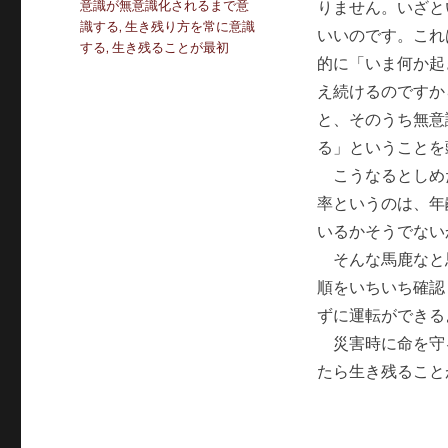
タ
意識が無意識化されるまで意
りません。いざと
ゴ
グ
識する
,
生き残り方を常に意識
いいのです。これ
リ
する
,
生き残ることが最初
ー
的に「いま何か起
え続けるのですか
と、そのうち無意
る」ということを
こうなるとしめ
率というのは、年
いるかそうでない
そんな馬鹿なと
順をいちいち確認
ずに運転ができる
災害時に命を守
たら生き残ること