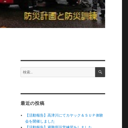
検
検
索
索:
最近の投稿
【活動報告】高津川にてカヤック＆ＳＵＰ体験
会を開催しました
【活動報告】避難所設営練習をしました