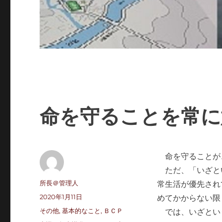
命を守ることを常に
命を守ることが
ただ、「いざと
投
所長＠管理人
常生活が優先され
稿
投
2020年1月11日
めてかからない限
者
稿
カ
その他
,
基本的なこと
,
ＢＣＰ
では、いざとい
日:
テ