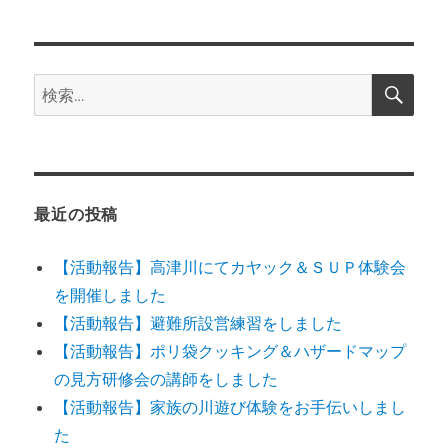
シ
稿:
ョ
検
検
索
ン
索:
最近の投稿
【活動報告】高津川にてカヤック＆ＳＵＰ体験会
を開催しました
【活動報告】避難所設営練習をしました
【活動報告】ポリ袋クッキング＆ハザードマップ
の見方研修会の講師をしました
【活動報告】家族の川遊び体験をお手伝いしまし
た