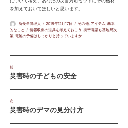
について考え、あなたの災害対応セットにその機材
を加えておいてほしいと思います。
投
投
カ
所長＠管理人
2019年12月17日
その他
,
アイテム
,
基本
稿
稿
テ
タ
的なこと
情報収集の道具を考えておこう
,
携帯電話も基地局次
者
日:
ゴ
グ
第
,
電池の予備はしっかりと持っていますか
リ
ー
投
前
稿
災害時の子どもの安全
前
の
ナ
投
ビ
稿:
次
ゲ
災害時のデマの見分け方
次
の
ー
投