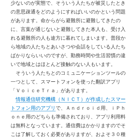
少ないのが実態で、そういう人たちが被災したとき
の意思疎通をどのようにすればいいのかという問題
があります。命からがら避難所に避難してきたの
に、言葉が通じないと避難してきた本人も、受け入
れる避難所の人も途方に暮れてしまいます。普段か
ら地域の人たちとあいさつや会話をしている人たち
ばかりならいいのですが、勤務時間や生活習慣の違
いで地域とはほとんど接触のない人もいます。
そういう人たちとのコミュニケーションツールの
一つとして、スマートフォンを使った翻訳アプリ
「ＶｏｉｃｅＴｒａ」があります。
情報通信研究機構（ＮＩＣＴ）が作成したスマー
トフォン用のアプリ
で、Ａｎｄｒｏｉｄ用、ｉＰｈ
ｏｎｅ用のどちらも準備されており、アプリ利用料
は無料となっています。通信費はかかりますのでそ
こは了解しておく必要がありますが、およそ３０種