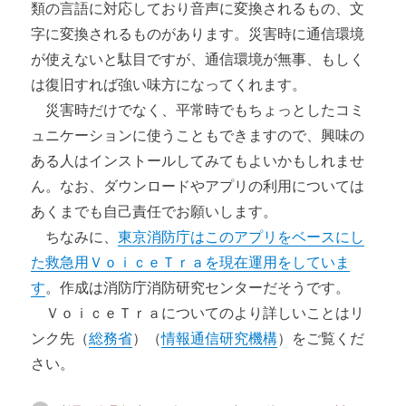
類の言語に対応しており音声に変換されるもの、文
字に変換されるものがあります。災害時に通信環境
が使えないと駄目ですが、通信環境が無事、もしく
は復旧すれば強い味方になってくれます。
災害時だけでなく、平常時でもちょっとしたコミ
ュニケーションに使うこともできますので、興味の
ある人はインストールしてみてもよいかもしれませ
ん。なお、ダウンロードやアプリの利用については
あくまでも自己責任でお願いします。
ちなみに、
東京消防庁はこのアプリをベースにし
た救急用ＶｏｉｃｅＴｒａを現在運用をしていま
す
。作成は消防庁消防研究センターだそうです。
ＶｏｉｃｅＴｒａについてのより詳しいことはリ
ンク先（
総務省
）（
情報通信研究機構
）をご覧くだ
さい。