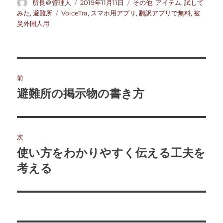
投
投
カ
所長＠管理人
2019年11月11日
その他
,
アイテム
,
試して
稿
稿
テ
タ
みた
,
避難所
VoiceTra
,
スマホ用アプリ
,
翻訳アプリで無料
,
被
者
日:
ゴ
グ
災外国人用
リ
ー
投
前
稿
避難所の掲示物の書き方
前
の
ナ
投
ビ
稿:
次
ゲ
使い方をわかりやすく伝える工夫を
次
の
考える
ー
投
シ
稿:
ョ