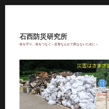
石西防災研究所
命を守り、命をつなぐ～災害なんかで死なないために～