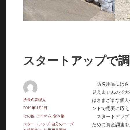
スタートアップで調
防災用品にはさ
見えませんので大
投
所長＠管理人
はさまざまな個人
稿
投
2019年11月1日
ントで需要に応え
者
稿
カ
その他
,
アイテム
,
食べ物
スタートアップ
日:
テ
タ
スタートアップ
,
自分のニーズ
ために資金調達を
ゴ
グ