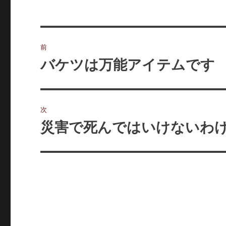
投
前
稿
バケツは万能アイテムです
前
の
ナ
投
ビ
稿:
次
ゲ
災害で死んではいけないわ
次
の
ー
投
シ
稿:
ョ
ン