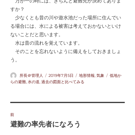
万が一の時には、きちんと避難先が決めてありま
すか？
少なくとも昔の川や遊水池だった場所に住んでい
る場合には、水による被害は考えておかないといけ
ないことだと思います。
水は昔の流れを覚えています。
そのことを忘れないように備えをしておきましょ
う。
投
投
カ
タ
所長＠管理人
2019年7月5日
地形情報
,
気象
低地か
稿
稿
テ
グ
らの避難
,
水の道
,
過去の図面と比べてみる
者
日:
ゴ
リ
ー
投
前
稿
避難の率先者になろう
前
の
ナ