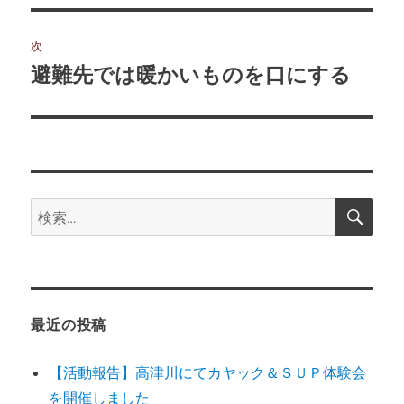
投
ビ
稿:
次
ゲ
避難先では暖かいものを口にする
次
の
ー
投
シ
稿:
ョ
検
検
索
ン
索:
最近の投稿
【活動報告】高津川にてカヤック＆ＳＵＰ体験会
を開催しました