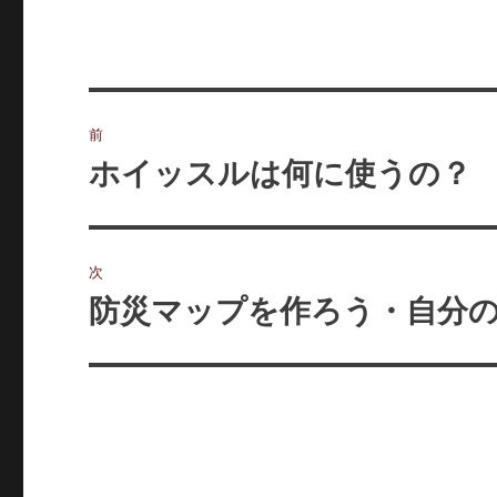
投
前
稿
ホイッスルは何に使うの？
前
の
ナ
投
ビ
稿:
次
ゲ
防災マップを作ろう・自分
次
の
ー
投
シ
稿:
ョ
ン