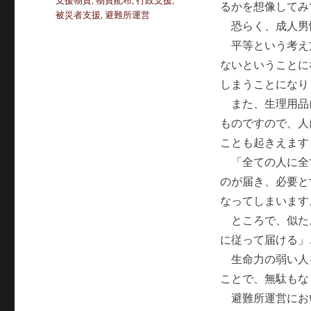
支援物資
,
物資配布
,
行政支援
,
るかを想像してみ
リ
グ
被災者支援
,
避難所運営
ー
恐らく、成人男
平等という考え
ないということに
しまうことになり
また、生理用品
ものですので、人
ことも起きえます
「全ての人に全
のが届き、必要と
なってしまいます
ところで、似た
に従って届ける」
生命力の弱い人
ことで、無駄もな
避難所運営にお