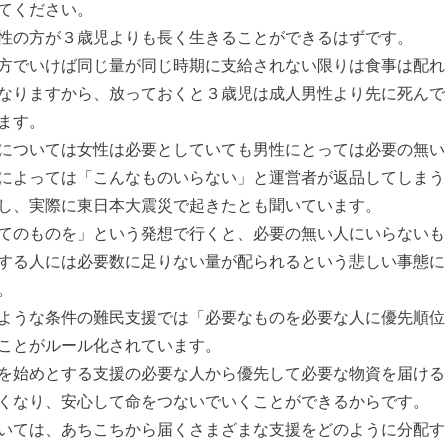
てください。
性の方が３歳児よりも長く生きることができるはずです。
方でいけば同じ量が同じ時期に支給されない限りは食事は配れ
なりますから、放っておくと３歳児は成人男性より先に死んで
ます。
については女性は必要としていても男性にとっては必要の無い
によっては「こんなものいらない」と運営者が返品してしまう
し、実際に東日本大震災で起きたとも聞いています。
てのものを」という発想で行くと、必要の無い人にいらないも
する人には必要数に足りない量が配られるという悲しい事態に
。
ような条件の難民支援では「必要なものを必要な人に優先順位
ことがルール化されています。
を始めとする支援の必要な人から優先して必要な物資を届ける
くなり、安心して命をつないでいくことができるからです。
いては、あちこちから届くさまざまな支援をどのように分配す