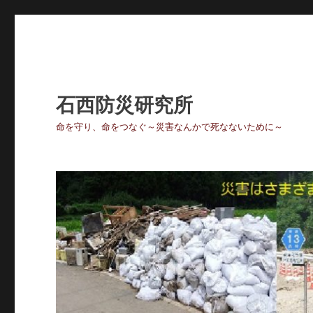
石西防災研究所
命を守り、命をつなぐ～災害なんかで死なないために～