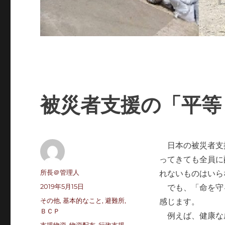
被災者支援の「平等
日本の被災者支
ってきても全員に
投
所長＠管理人
れないものはいら
稿
投
2019年5月15日
でも、「命を守
者
稿
カ
その他
,
基本的なこと
,
避難所
,
感じます。
日:
テ
ＢＣＰ
例えば、健康な
ゴ
タ