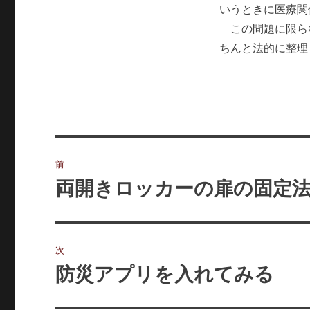
いうときに医療関
この問題に限ら
ちんと法的に整理
投
前
稿
両開きロッカーの扉の固定
前
の
ナ
投
ビ
稿:
次
ゲ
防災アプリを入れてみる
次
の
ー
投