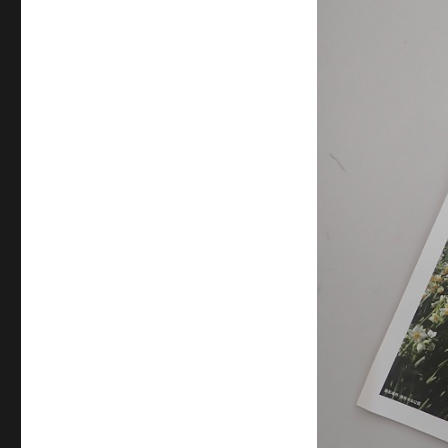
ゴ
リ
ー