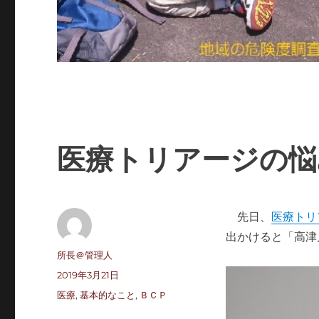
医療トリアージの悩
先日、
医療トリ
出かけると「高津
投
所長＠管理人
稿
投
2019年3月21日
者
稿
カ
医療
,
基本的なこと
,
ＢＣＰ
日:
テ