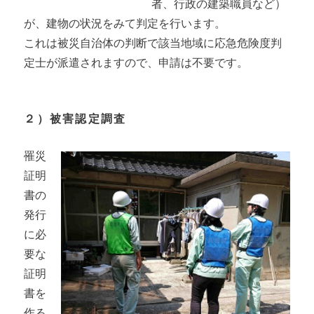
者、行政の建築職員など）
が、建物の状況をみて判定を行います。
これは被災自治体の判断で該当地域に応急危険度判
定士が派遣されますので、申請は不要です。
２）被害認定調査
罹災
証明
書の
発行
に必
要な
証明
書を
作る