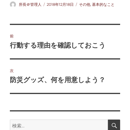
投
投
カ
所長＠管理人
2018年12月18日
その他
,
基本的なこと
稿
稿
テ
者
日:
ゴ
リ
ー
投
前
稿
行動する理由を確認しておこう
前
の
ナ
投
ビ
稿:
次
ゲ
防災グッズ、何を用意しよう？
次
の
ー
投
シ
稿:
ョ
検
検
索
ン