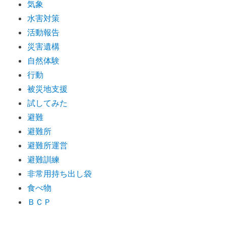
気象
水害対策
活動報告
災害遺構
自然体験
行動
被災地支援
試してみた
避難
避難所
避難所運営
避難訓練
非常用持ち出し袋
食べ物
ＢＣＰ