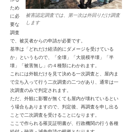
ため
被害認定調査では、第一次は外回りだけ調査
に必
します
要な
調査
で、被災者からの申請が必要です。
基準は「どれだけ経済的にダメージを受けている
か」というもので、「全壊」「大規模半壊」「半
壊」「被害無し」の４種類にわかれます。
これには外観だけを見て決める一次調査と、屋内ま
で立ち入って行う二次調査の二つがあり、通常は一
次調査のみで判定されます。
ただ、外観に影響が無くても屋内が壊れているとい
う場合もありますので、判定後、再調査を申し出る
ことで二次調査を受けることになります。
ここで作られる罹災証明書が、行政機関の行う各種
給付・融資・減免申請の根拠となります。