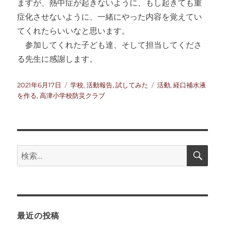
ますが、熱中症が起きないように、もし起きても重
症化させないように、一緒にやった内容を覚えてい
てくれたらいいなと思います。
参加してくれた子ども達、そして担当してくださ
る先生に感謝します。
投
カ
タ
2021年6月17日
学校
,
活動報告
,
試してみた
活動
,
経口補水液
稿
テ
グ
を作る
,
高津小学校防災クラブ
日:
ゴ
リ
ー
検
検
索
索:
最近の投稿