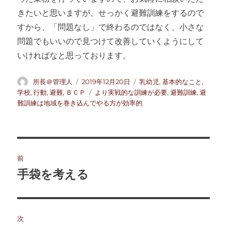
きたいと思いますが、せっかく避難訓練をするので
すから、「問題なし」で終わるのではなく、小さな
問題でもいいので見つけて改善していくようにして
いければなと思っております。
投
投
カ
所長＠管理人
2019年12月20日
乳幼児
,
基本的なこと
,
稿
稿
テ
タ
学校
,
行動
,
避難
,
ＢＣＰ
より実戦的な訓練が必要
,
避難訓練
,
避
者
日:
ゴ
グ
難訓練は地域を巻き込んでやる方が効率的
リ
ー
投
前
稿
手袋を考える
前
の
ナ
投
ビ
稿:
次