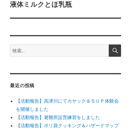
ゲ
液体ミルクとほ乳瓶
次
の
ー
投
シ
稿:
ョ
検
検
索
ン
索:
最近の投稿
【活動報告】高津川にてカヤック＆ＳＵＰ体験会
を開催しました
【活動報告】避難所設営練習をしました
【活動報告】ポリ袋クッキング＆ハザードマップ