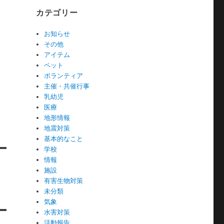
カテゴリー
お知らせ
その他
アイテム
ペット
ボランティア
主催・共催行事
乳幼児
医療
地形情報
地震対策
基本的なこと
学校
情報
施設
有害生物対策
未分類
気象
水害対策
活動報告