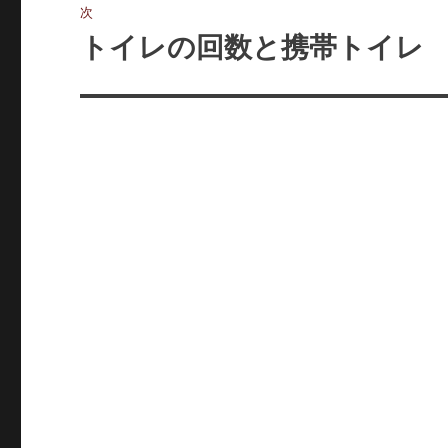
稿:
次
ゲ
トイレの回数と携帯トイレ
次
の
ー
投
シ
稿:
ョ
ン