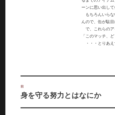
るまでのアイテム
ーンに思い出して
もちろんいらな
んので、缶が駄目
で、これらのア
「このマッチ、ど
・・・とりあえ
投
前
稿
身を守る努力とはなにか
前
の
ナ
投
ビ