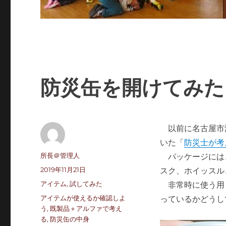
防災缶を開けてみた
以前に名古屋市
いた「
防災士が考
投
所長＠管理人
パッケージには
稿
投
2019年11月21日
スク、ホイッスル
者
稿
カ
アイテム
,
試してみた
非常時に使う用
日:
テ
タ
アイテムが使えるか確認しよ
っているかどうし
ゴ
グ
う
,
既製品＋アルファで考え
リ
る
,
防災缶の中身
ー