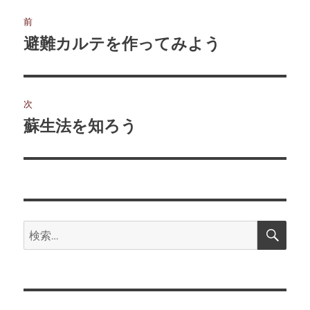
投
前
稿
避難カルテを作ってみよう
前
の
ナ
投
ビ
稿:
次
ゲ
蘇生法を知ろう
次
の
ー
投
シ
稿:
ョ
検
検
索
ン
索: