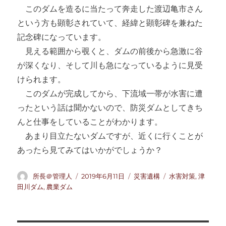
このダムを造るに当たって奔走した渡辺亀市さん
という方も顕彰されていて、経緯と顕彰碑を兼ねた
記念碑になっています。
見える範囲から覗くと、ダムの前後から急激に谷
が深くなり、そして川も急になっているように見受
けられます。
このダムが完成してから、下流域一帯が水害に遭
ったという話は聞かないので、防災ダムとしてきち
んと仕事をしていることがわかります。
あまり目立たないダムですが、近くに行くことが
あったら見てみてはいかがでしょうか？
投
投
カ
タ
所長＠管理人
2019年6月11日
災害遺構
水害対策
,
津
稿
稿
テ
グ
田川ダム
,
農業ダム
者
日:
ゴ
リ
ー