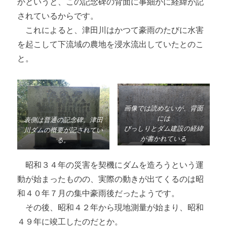
かというと、この記念碑の背面に事細かに経緯が記
されているからです。
これによると、津田川はかつて豪雨のたびに水害
を起こして下流域の農地を浸水流出していたとのこ
と。
画像では読めないが、背面
には
表側は普通の記念碑。津田
びっしりとダム建設の経緯
川ダムの概要が記されてい
が書かれている
る。
昭和３４年の災害を契機にダムを造ろうという運
動が始まったものの、実際の動きが出てくるのは昭
和４０年７月の集中豪雨後だったようです。
その後、昭和４２年から現地測量が始まり、昭和
４９年に竣工したのだとか。