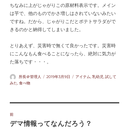
ちなみに上がじゃがりこの原材料表示です。メイン
は芋で、他のものでかさ増しはされていないみたい
ですね。だから、じゃがりこだとポテトサラダがで
きるのかと納得してしまいました。
とりあえず、災害時で無くて良かったです。災害時
にこんなもん食べることになったら、絶対に気力が
た落ちです・・・。
投
投
カ
所長＠管理人
2019年3月9日
アイテム
,
乳幼児
,
試して
稿
稿
テ
みた
,
食べ物
者
日:
ゴ
リ
ー
投
前
稿
デマ情報ってなんだろう？
前