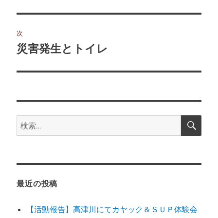
の
ナ
投
ビ
稿:
次
ゲ
災害発生とトイレ
次
の
ー
投
シ
稿:
ョ
検
検
索
ン
索:
最近の投稿
【活動報告】高津川にてカヤック＆ＳＵＰ体験会