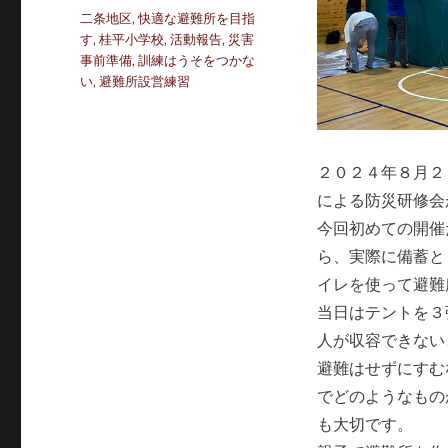
リ
タ
二条地区
,
快適な避難所を目指
ー
グ
す
,
桂平小学校
,
活動報告
,
災害
事前準備
,
訓練はうそをつかな
い
,
避難所設営練習
２０２４年８月２
による防災研修会
今回初めての開催
ら、実際に備蓄と
イレを使って避難
当日はテントを３
人が収容できない
避難はせずにすむ
でどのようなもの
も大切です。