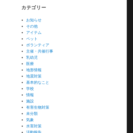
カテゴリー
お知らせ
その他
アイテム
ペット
ボランティア
主催・共催行事
乳幼児
医療
地形情報
地震対策
基本的なこと
学校
情報
施設
有害生物対策
未分類
気象
水害対策
活動報告