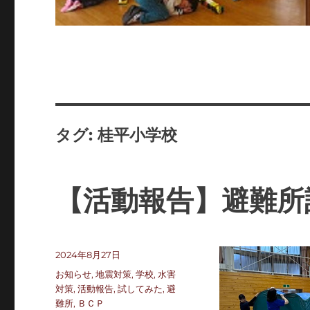
タグ:
桂平小学校
【活動報告】避難所
投
2024年8月27日
稿
カ
お知らせ
,
地震対策
,
学校
,
水害
日:
テ
対策
,
活動報告
,
試してみた
,
避
ゴ
難所
,
ＢＣＰ