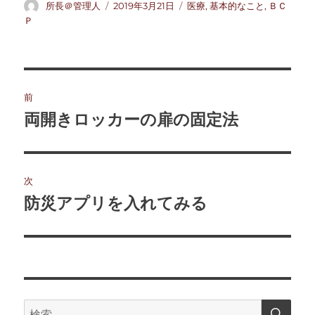
投
投
カ
所長＠管理人
2019年3月21日
医療
,
基本的なこと
,
ＢＣ
稿
稿
テ
Ｐ
者
日:
ゴ
リ
ー
投
前
稿
両開きロッカーの扉の固定法
前
の
ナ
投
ビ
稿:
次
ゲ
防災アプリを入れてみる
次
の
ー
投
シ
稿:
ョ
検
検