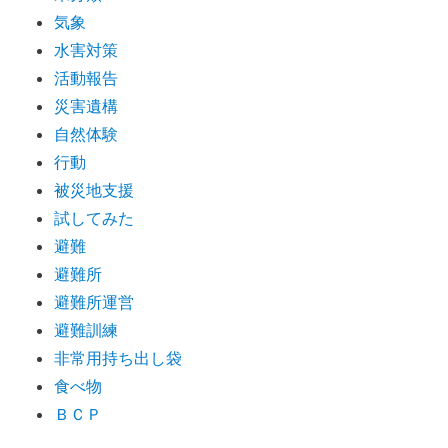
気象
水害対策
活動報告
災害遺構
自然体験
行動
被災地支援
試してみた
避難
避難所
避難所運営
避難訓練
非常用持ち出し袋
食べ物
ＢＣＰ